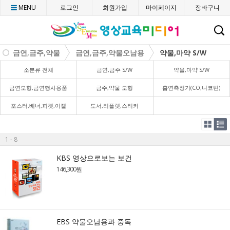
MENU
로그인
회원가입
마이페이지
장바구니
C
금연,금주,약물
금연,금주,약물오남용
약물,마약 S/W
소분류 전체
금연,금주 S/W
약물,마약 S/W
금연모형,금연행사용품
금주,약물 모형
흡연측정기(CO,니코틴)
포스터,배너,피켓,이젤
도서,리플렛,스티커
1 - 8
KBS 영상으로보는 보건
146,300원
EBS 약물오남용과 중독