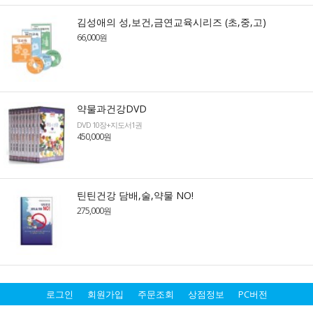
김성애의 성,보건,금연교육시리즈 (초,중,고)
66,000원
약물과건강DVD
DVD 10장+지도서1권
450,000원
틴틴건강 담배,술,약물 NO!
275,000원
로그인
회원가입
주문조회
상점정보
PC버전