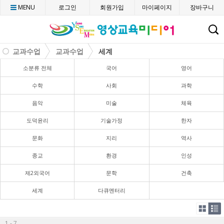
MENU
로그인
회원가입
마이페이지
장바구니
C
교과수업
교과수업
세계
소분류 전체
국어
영어
수학
사회
과학
음악
미술
체육
도덕윤리
기술가정
한자
문화
지리
역사
종교
환경
인성
제2외국어
문학
건축
세계
다큐멘터리
1 - 7