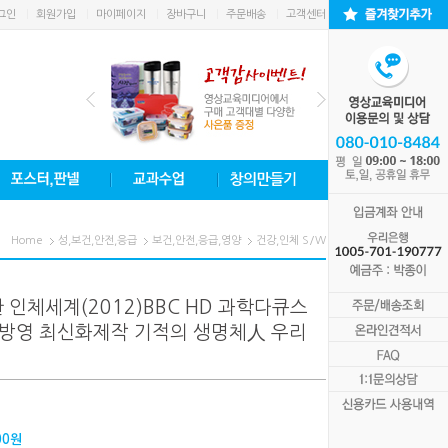
그인
회원가입
마이페이지
장바구니
주문배송
고객센터
Home
성,보건,안전,응급
보건,안전,응급,영양
건강,인체 S/W
한 인체세계(2012)BBC HD 과학다큐스
TV 방영 최신화제작 기적의 생명체人 우리
00
원