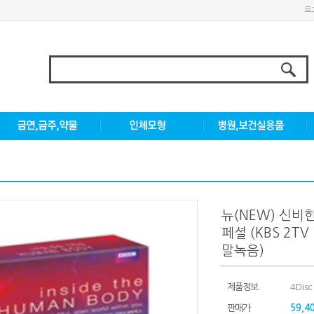
로
뉴(NEW) 신비
페셜 (KBS 2
말녹음)
제품정보
4Disc
판매가
59,4