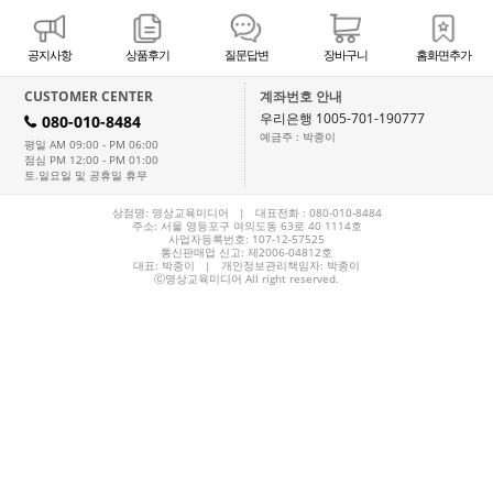
공지사항
상품후기
질문답변
장바구니
홈화면추가
CUSTOMER CENTER
계좌번호 안내
우리은행 1005-701-190777
080-010-8484
H
예금주 : 박종이
평일 AM 09:00 - PM 06:00
점심 PM 12:00 - PM 01:00
토.일요일 및 공휴일 휴무
상점명: 영상교육미디어 | 대표전화 :
080-010-8484
주소: 서울 영등포구 여의도동 63로 40 1114호
사업자등록번호: 107-12-57525
통신판매업 신고: 제2006-04812호
대표:
박종이
| 개인정보관리책임자: 박종이
ⓒ영상교육미디어 All right reserved.