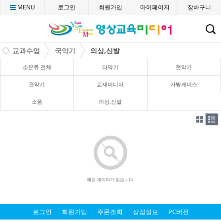
MENU
로그인
회원가입
마이페이지
장바구니
C
교과수업
국악기
의상,신발
소분류 전체
타악기
현악기
관악기
교재미디어
가방케이스
소품
의상,신발
해당 데이터가 없습니다.
로그인
회원가입
주문조회
상점정보
PC버전