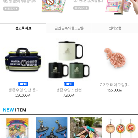
성교육 자료
금연,금주,약물오남용
인체모형
7-8주 태아모형(L..
생존수영 안전 응..
생존수영스텐컵
155,000원
550,000원
7,800원
ITEM
NEW