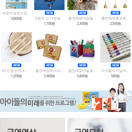
야옹이생존수영컬러링북
K컬쳐 갓 가방걸이 키링 만들기
흡연예방마음팔찌만들기(3종택1)
흡연예방풍경종만들기(12종택1)
3,800원
1,700원
2,300원
2,500원
KC인증천연대나무미세모어린이칫솔(환경보호,생존수영,흡연예방)3종택1
흡연예방독서대만들기(3종택1)
흡연예방연필꽂이만들기(2종택1)
아크릴마카낱색(색상선택)
1,200원
5,400원
5,800원
580원