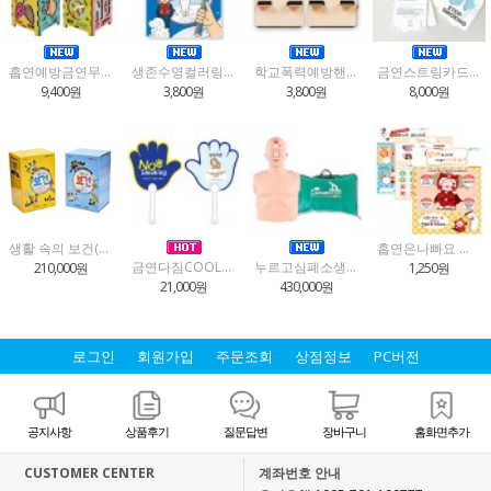
흡연예방금연무드등만들기
생존수영컬러링북
학교폭력예방핸드폰거치대만들기(2종택1)
금연스트링카드(금연서약서)4인용
9,400원
3,800원
3,800원
8,000원
생활 속의 보건(5,6학년)
흡연은나빠요 스티커놀이
금연다짐COOL부채(30개입)
누르고심폐소생마네킹
210,000원
1,250원
21,000원
430,000원
로그인
회원가입
주문조회
상점정보
PC버전
공지사항
상품후기
질문답변
장바구니
홈화면추가
CUSTOMER CENTER
계좌번호 안내