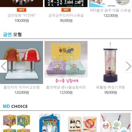
KBS흡연.음주.약물 스페셜
금연영화 "미안해"
금연금주드라마스페셜
132,000원
100,000원
90,000원
모형
금연
흡연자의 치아비교모형
흡연예방-콩나물실험세트
폐활량 측정기 B형
120,000원
12,500원
99,000원
CHOICE
MD