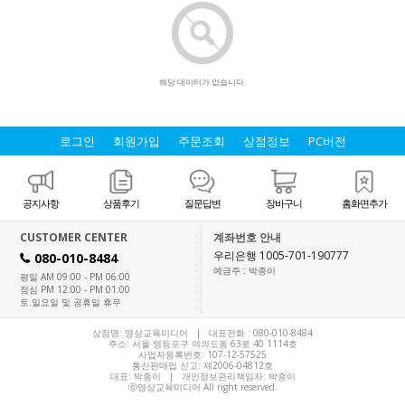
해당 데이터가 없습니다.
로그인
회원가입
주문조회
상점정보
PC버전
공지사항
상품후기
질문답변
장바구니
홈화면추가
CUSTOMER CENTER
계좌번호 안내
우리은행 1005-701-190777
080-010-8484
H
예금주 : 박종이
평일 AM 09:00 - PM 06:00
점심 PM 12:00 - PM 01:00
토.일요일 및 공휴일 휴무
상점명: 영상교육미디어 | 대표전화 :
080-010-8484
주소: 서울 영등포구 여의도동 63로 40 1114호
사업자등록번호: 107-12-57525
통신판매업 신고: 제2006-04812호
대표:
박종이
| 개인정보관리책임자: 박종이
ⓒ영상교육미디어 All right reserved.