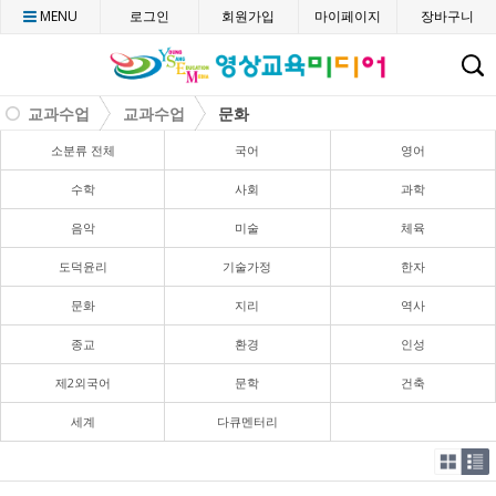
MENU
로그인
회원가입
마이페이지
장바구니
C
교과수업
교과수업
문화
소분류 전체
국어
영어
수학
사회
과학
음악
미술
체육
도덕윤리
기술가정
한자
문화
지리
역사
종교
환경
인성
제2외국어
문학
건축
세계
다큐멘터리