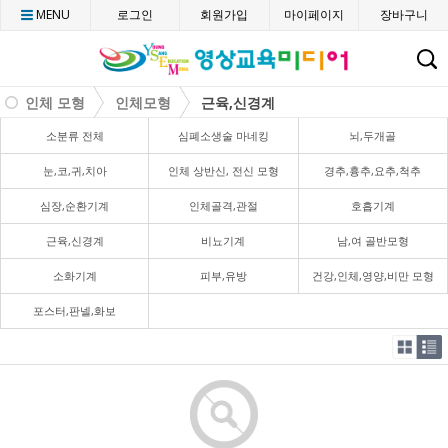
MENU
로그인
회원가입
마이페이지
장바구니
C
인체 모형
인체모형
근육,신경계
소분류 전체
심폐소생술 마네킹
뇌,두개골
눈,코,귀,치아
인체 상반신, 전신 모형
경추,흉추,요추,척추
심장,순환기계
인체골격,관절
호흡기계
근육,신경계
비뇨기계
남,여 골반모형
소화기계
피부,유방
건강,인체,영양,비만 모형
포스터,판넬,화보