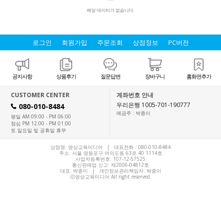
해당 데이터가 없습니다.
로그인
회원가입
주문조회
상점정보
PC버전
공지사항
상품후기
질문답변
장바구니
홈화면추가
CUSTOMER CENTER
계좌번호 안내
우리은행 1005-701-190777
080-010-8484
H
예금주 : 박종이
평일 AM 09:00 - PM 06:00
점심 PM 12:00 - PM 01:00
토.일요일 및 공휴일 휴무
상점명: 영상교육미디어 | 대표전화 :
080-010-8484
주소: 서울 영등포구 여의도동 63로 40 1114호
사업자등록번호: 107-12-57525
통신판매업 신고: 제2006-04812호
대표:
박종이
| 개인정보관리책임자: 박종이
ⓒ영상교육미디어 All right reserved.