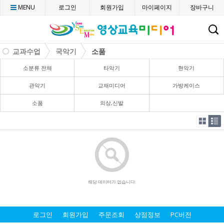
MENU
로그인
회원가입
마이페이지
장바구니
C
교과수업
국악기
소품
소분류 전체
타악기
현악기
관악기
교재미디어
가방케이스
소품
의상,신발
해당 데이터가 없습니다.
로그인
회원가입
주문조회
상점정보
PC버전