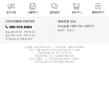
공지사항
상품후기
질문답변
장바구니
홈화면추가
CUSTOMER CENTER
계좌번호 안내
우리은행 1005-701-190777
080-010-8484
H
예금주 : 박종이
평일 AM 09:00 - PM 06:00
점심 PM 12:00 - PM 01:00
토.일요일 및 공휴일 휴무
상점명: 영상교육미디어 | 대표전화 :
080-010-8484
주소: 서울 영등포구 여의도동 63로 40 1114호
사업자등록번호: 107-12-57525
통신판매업 신고: 제2006-04812호
대표:
박종이
| 개인정보관리책임자: 박종이
ⓒ영상교육미디어 All right reserved.