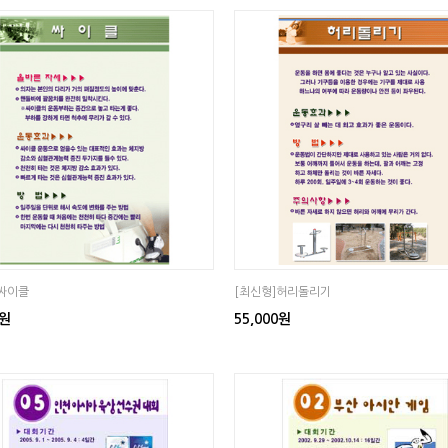
]싸이클
[최신형]허리돌리기
0원
55,000원