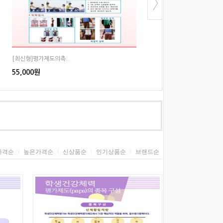
[최신형]평가제도의측..
[최신형]체육시설이용..
55,000원
55,000원
가격순
높은가격순
신상품순
인기상품순
브랜드순