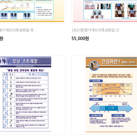
평가제도의측정방법-유..
[최신형]평가제도의측정방법-근..
0원
55,000원