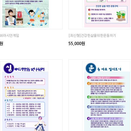
]86아시안게임
[최신형]건강한삶을위한운동하기
0원
55,000원