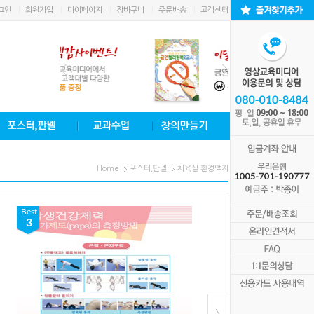
그인
회원가입
마이페이지
장바구니
주문배송
고객센터
Home
포스터,판넬
체육실 환경액자
Best
Best
3
1