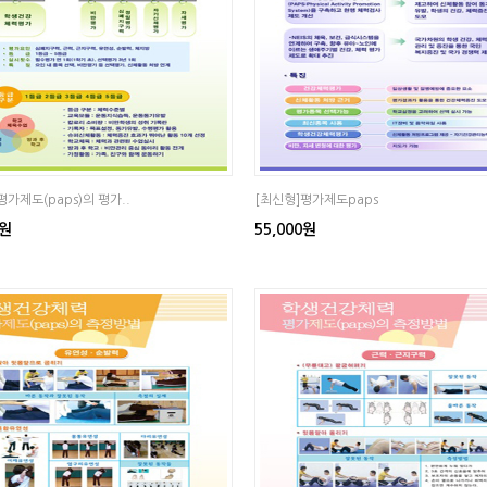
평가제도(paps)의 평가..
[최신형]평가제도paps
0원
55,000원