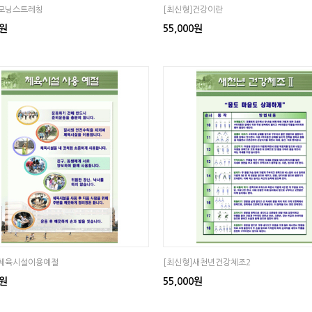
]모닝스트레칭
[최신형]건강이란
0원
55,000원
]체육시설이용예절
[최신형]새천년건강체조2
0원
55,000원