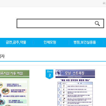
로
액자
Best
2