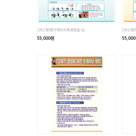
[최신형]평가제도의측정방법-심..
[최신형]
55,000원
55,00