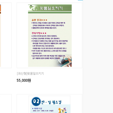
[최신형]윗몸일으키기
55,000원