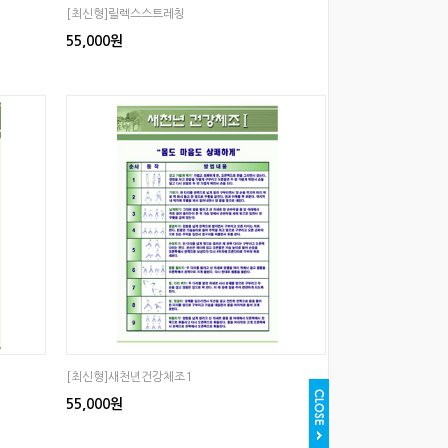
[최신형]릴렉스스트레칭
55,000원
[최신형]새천년건강체조1
55,000원