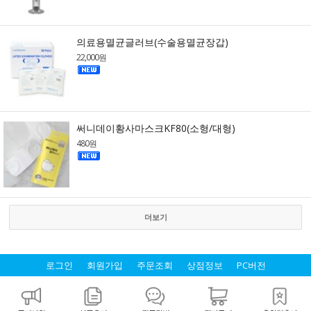
의료용멸균글러브(수술용멸균장갑)
22,000원
써니데이황사마스크KF80(소형/대형)
480원
더보기
로그인
회원가입
주문조회
상점정보
PC버전