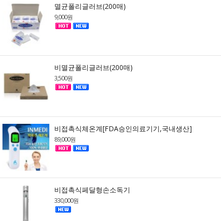
멸균폴리글러브(200매)
9,000원
비멸균폴리글러브(200매)
3,500원
비접촉식체온계[FDA승인의료기기,국내생산]
89,000원
비접촉식페달형손소독기
330,000원