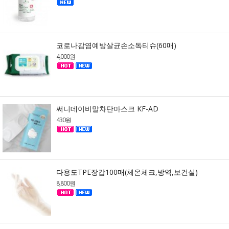
코로나감염예방살균손소독티슈(60매)
4,000원
써니데이비말차단마스크 KF-AD
430원
다용도TPE장갑100매(체온체크,방역,보건실)
8,800원