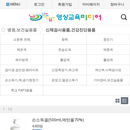
MENU
로그인
회원가입
마이페이지
장바구니
C
병원,보건실용품
신체검사용품,건강진단용품
소분류 전체
청력
청진기
체온계
온습도계
체중계
체지방계
혈압계
혈당계
검이경,검안경,팬라이트
신장측정기,좌고계
색신부,시력검사표
손소독기,액,공기청정기
온장고,멸균소독기
기타장비,보건실용품
학교 PAPS용품
1 - 10
손소독겔(500ml,에탄올70%)
4,400원