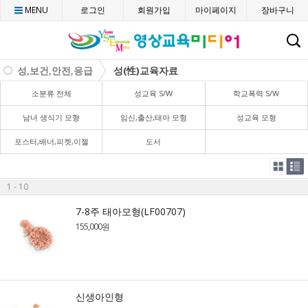
MENU
로그인
회원가입
마이페이지
장바구니
C
성,보건,안전,응급
성(性)교육자료
소분류 전체
성교육 S/W
학교폭력 S/W
남녀 생식기 모형
임신,출산,태아 모형
성교육 모형
포스터,배너,피켓,이젤
도서
1 - 10
7-8주 태아모형(LF00707)
155,000원
신생아인형