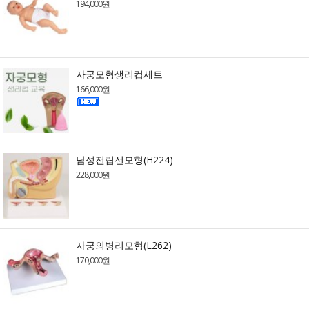
194,000원
자궁모형생리컵세트
166,000원
남성전립선모형(H224)
228,000원
자궁의병리모형(L262)
170,000원