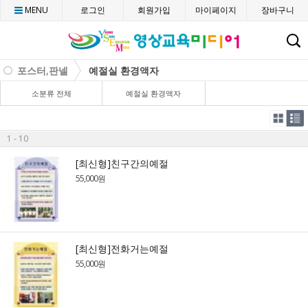
MENU
로그인
회원가입
마이페이지
장바구니
C
포스터,판넬
예절실 환경액자
소분류 전체
예절실 환경액자
1 - 10
[최신형]친구간의예절
55,000원
[최신형]전화거는예절
55,000원