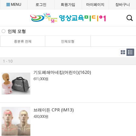
MENU
로그인
회원가입
마이페이지
장바구니
C
인체 모형
중분류 전체
인체모형
1 - 10
기도폐쇄마네킹(어린이)(1620)
611,000원
브래이든 CPR (IM13)
430,000원