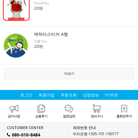
9.5㎝×9.5㎝
220원
캐릭터스티커 A형
지름 11㎝
220원
더보기
로그인
회원가입
주문조회
상점정보
PC버전
공지사항
상품후기
질문답변
장바구니
홈화면추가
CUSTOMER CENTER
계좌번호 안내
우리은행 1005-701-190777
080-010-8484
H