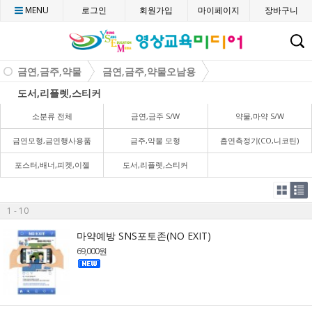
MENU
로그인
회원가입
마이페이지
장바구니
C
금연,금주,약물
금연,금주,약물오남용
도서,리플렛,스티커
소분류 전체
금연,금주 S/W
약물,마약 S/W
금연모형,금연행사용품
금주,약물 모형
흡연측정기(CO,니코틴)
포스터,배너,피켓,이젤
도서,리플렛,스티커
1 - 10
마약예방 SNS포토존(NO EXIT)
69,000원