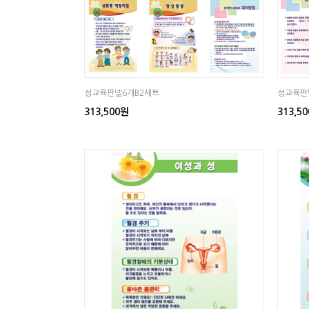
성교육판넬6개B2세트
성교육판
313,500원
313,5