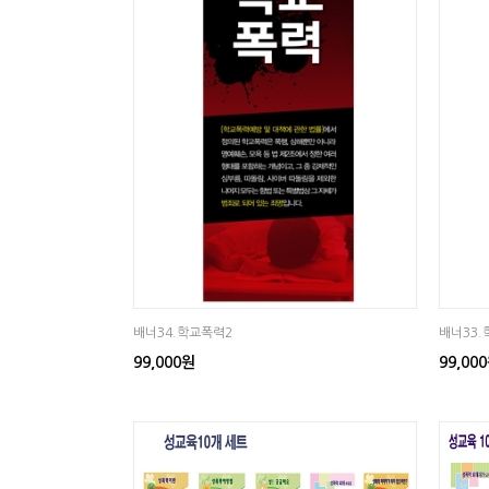
배너34.학교폭력2
배너33.
99,000원
99,00