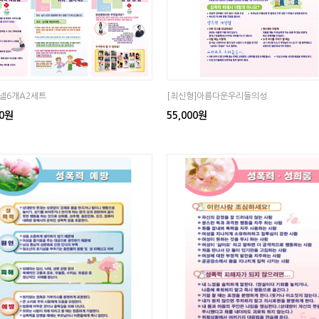
넬6개A2세트
[최신형]아름다운우리들의성
00원
55,000원