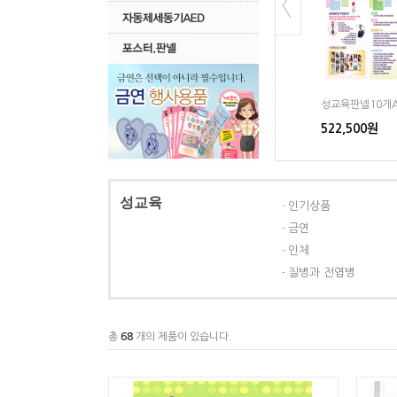
성교육판넬8개B세트
성교육판넬10개
418,000원
522,500원
성교육
인기상품
금연
인체
질병과 전염병
총
68
개의 제품이 있습니다.