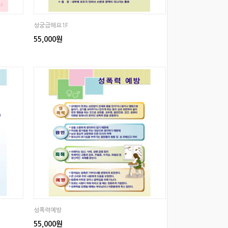
성궁금해요1F
55,000원
성폭력예방
55,000원