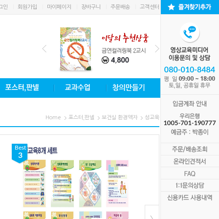
그인
회원가입
마이페이지
장바구니
주문배송
고객센터
Home
포스터,판넬
보건실 환경액자
성교육
Best
Best
3
1