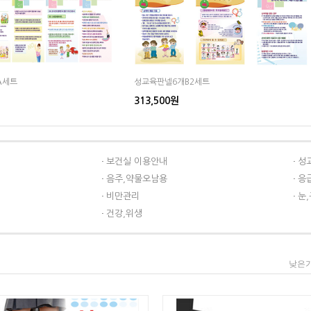
A세트
성교육판넬6개B2세트
313,500원
보건실 이용안내
성
음주,약물오남용
응
비만관리
눈
건강,위생
낮은