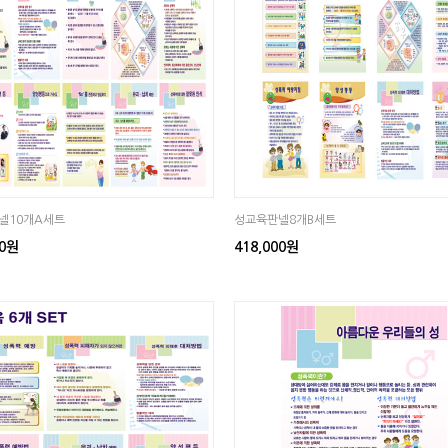
넬10개A세트
성교육판넬8개B세트
00원
418,000원