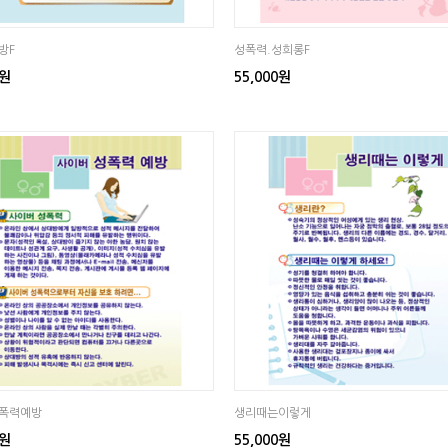
방F
성폭력.성희롱F
0원
55,000원
폭력예방
생리때는이렇게
0원
55,000원