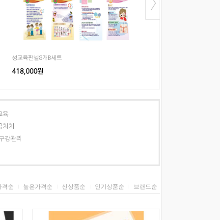
성교육판넬8개B세트
성교육판넬10개A세트
418,000원
522,500원
교육
급처치
,구강관리
가격순
높은가격순
신상품순
인기상품순
브랜드순