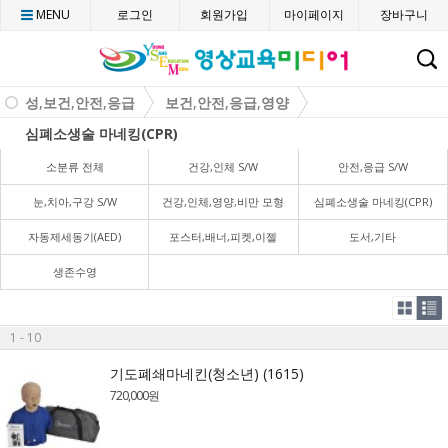
MENU
로그인
회원가입
마이페이지
장바구니
C
성,보건,안전,응급
보건,안전,응급,영양
심폐소생술 마네킹(CPR)
소분류 전체
건강,인체 S/W
안전,응급 S/W
눈,치아,구강 S/W
건강,인체,영양,비만 모형
심폐소생술 마네킹(CPR)
자동제세동기(AED)
포스터,배너,피켓,이젤
도서,기타
생존수영
1 - 10
기도폐쇄마네킨(청소년) (1615)
720,000원