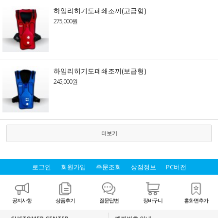
하임리히기도폐쇄조끼(고급형)
275,000원
하임리히기도폐쇄조끼(보급형)
245,000원
더보기
로그인
회원가입
주문조회
상점정보
PC버전
공지사항
상품후기
질문답변
장바구니
홈화면추가